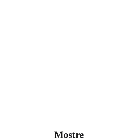
Pierino da Treviolo
Dove il colore diventa emozione e il segno si fa 
anima
Mostre